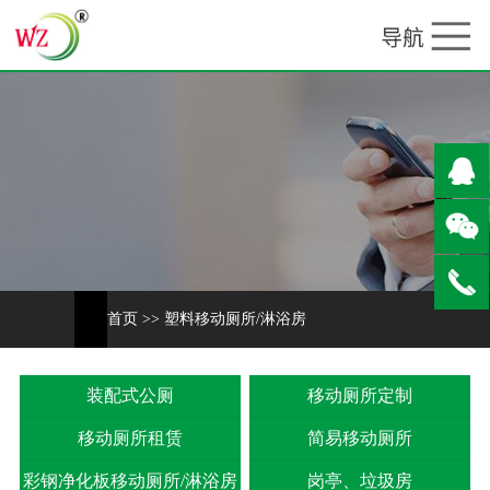
首页
>>
塑料移动厕所/淋浴房
装配式公厕
移动厕所定制
移动厕所租赁
简易移动厕所
彩钢净化板移动厕所/淋浴房
岗亭、垃圾房