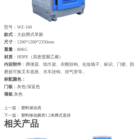
型号：
WZ-160
款式
：大款蹲式旱厕
尺寸
：
1200*1200*2350mm
重量
：
80KG
材质
：
HDPE
（高密度聚乙烯）
内设附件
：蹲便器、纸巾架、衣帽挂钩、化妆镜子、标识、门锁、防
磨损可换叉车底座、吊车挂钩、排气管等。
标配颜色：
门板
：灰色
/
深蓝色
墙板
:
灰色
上一篇：
塑料淋浴房
下一篇：
塑料移动厕所1.2米蹲式直排
相关产品