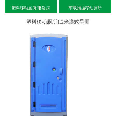
塑料移动厕所/淋浴房
车载拖挂移动厕所
塑料移动厕所1.2米蹲式旱厕