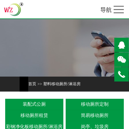
首页
>>
塑料移动厕所/淋浴房
装配式公厕
移动厕所定制
移动厕所租赁
简易移动厕所
彩钢净化板移动厕所/淋浴房
岗亭、垃圾房