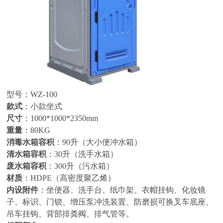
型号：
WZ-100
款式
：小款坐式
尺寸
：
1000*1000*2350mm
重量
：8
0KG
消毒水箱容积
：
90升（大小便冲水箱）
清水箱容积
：
30升（洗手水箱）
废水箱容积
：30
0升（污水箱）
材质
：
HDPE（高密度聚乙烯）
内设附件
：坐便器、洗手台、纸巾架、衣帽挂钩、化妆镜
子、标识、门锁、增压泵冲洗装置、防磨损可换叉车底座、
吊车挂钩、背部排粪阀、排气管等。