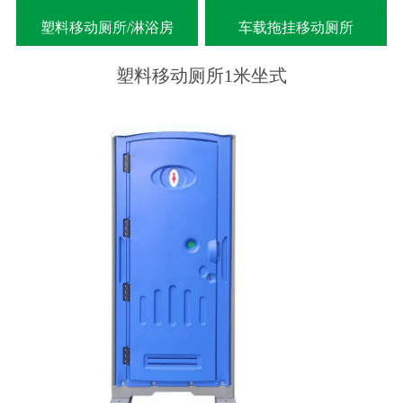
塑料移动厕所/淋浴房
车载拖挂移动厕所
塑料移动厕所1米坐式