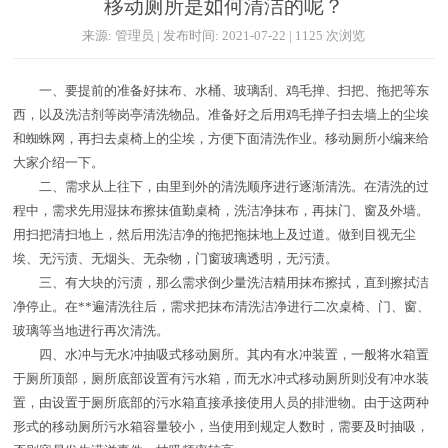
移动厕所是如何清洁的呢？
来源: 管理员 | 发布时间: 2021-07-22 | 1125 次浏览
一、要提前的准备好抹布、水桶、玻璃刮、鸡毛掸、扫把、拖把等东
西，以及洗洁剂等岗亭清洗物品。准备好之后用鸡毛掸子扫去墙上的尘埃
和蜘蛛网，再扫去桌椅上的尘埃，方便下面清洗作业。移动厕所小编来给
大家介绍一下。
二、需求从上往下，由里到外的清洗顺序进行逐渐清洗。在清洗的过
程中，需求先用湿抹布擦抹值勤桌椅，洗洁净抹布，再抹门、窗及外墙。
用扫把清扫地上，然后用洗洁净的拖把拖抹地上及过道。做到目视无尘
埃、无污渍、无烟头、无杂物，门窗玻璃透明，无污渍。
三、有大块的污渍，那么需求倒少量洗洁精用抹布擦拭，直到擦拭洁
净停止。在**遍清洗往后，需求把抹布清洗洁净进行二次桌椅、门、窗、
玻璃等当地进行再次清洗。
四、水冲与无水冲抽吸式移动厕所。其内有水冲装置，一般将水箱置
于厕所顶部，厕所底部设置有污水箱，而无水冲式移动厕所则没有冲水装
置，由设置于厕所底部的污水箱直接承接使用人员的排泄物。由于这两种
形式的移动厕所污水箱容量较小，当使用到规定人数时，需要及时抽吸，