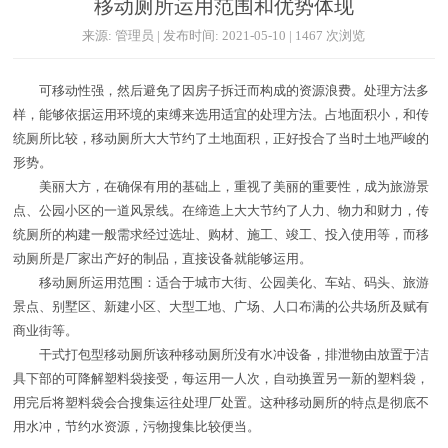
移动厕所运用范围和优势体现
来源: 管理员 | 发布时间: 2021-05-10 | 1467 次浏览
可移动性强，然后避免了因房子拆迁而构成的资源浪费。处理方法多
样，能够依据运用环境的束缚来选用适宜的处理方法。占地面积小，和传
统厕所比较，移动厕所大大节约了土地面积，正好投合了当时土地严峻的
形势。
美丽大方，在确保有用的基础上，重视了美丽的重要性，成为旅游景
点、公园小区的一道风景线。在缔造上大大节约了人力、物力和财力，传
统厕所的构建一般需求经过选址、购材、施工、竣工、投入使用等，而移
动厕所是厂家出产好的制品，直接设备就能够运用。
移动厕所运用范围：适合于城市大街、公园美化、车站、码头、旅游
景点、别墅区、新建小区、大型工地、广场、人口布满的公共场所及赋有
商业街等。
干式打包型移动厕所该种移动厕所没有水冲设备，排泄物由放置于洁
具下部的可降解塑料袋接受，每运用一人次，自动换置另一新的塑料袋，
用完后将塑料袋会合搜集运往处理厂处置。这种移动厕所的特点是彻底不
用水冲，节约水资源，污物搜集比较便当。