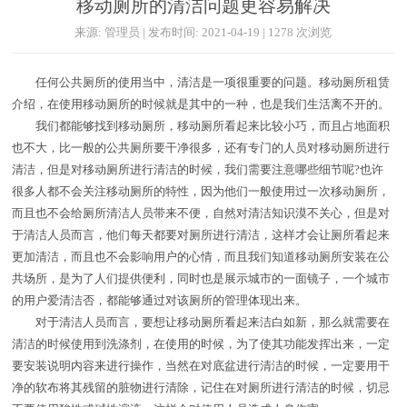
移动厕所的清洁问题更容易解决
来源: 管理员 | 发布时间: 2021-04-19 | 1278 次浏览
任何公共厕所的使用当中，清洁是一项很重要的问题。移动厕所租赁
介绍，在使用移动厕所的时候就是其中的一种，也是我们生活离不开的。
我们都能够找到移动厕所，移动厕所看起来比较小巧，而且占地面积
也不大，比一般的公共厕所要干净很多，还有专门的人员对移动厕所进行
清洁，但是对移动厕所进行清洁的时候，我们需要注意哪些细节呢?也许
很多人都不会关注移动厕所的特性，因为他们一般使用过一次移动厕所，
而且也不会给厕所清洁人员带来不便，自然对清洁知识漠不关心，但是对
于清洁人员而言，他们每天都要对厕所进行清洁，这样才会让厕所看起来
更加清洁，而且也不会影响用户的心情，而且我们知道移动厕所安装在公
共场所，是为了人们提供便利，同时也是展示城市的一面镜子，一个城市
的用户爱清洁否，都能够通过对该厕所的管理体现出来。
对于清洁人员而言，要想让移动厕所看起来洁白如新，那么就需要在
清洁的时候使用到洗涤剂，在使用的时候，为了使其功能发挥出来，一定
要安装说明内容来进行操作，当然在对底盆进行清洁的时候，一定要用干
净的软布将其残留的脏物进行清除，记住在对厕所进行清洁的时候，切忌