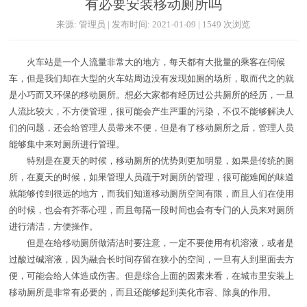
有必要安装移动厕所吗
来源: 管理员 | 发布时间: 2021-01-09 | 1549 次浏览
火车站是一个人流量非常大的地方，每天都有大批量的乘客在伺候
车，但是我们却在大型的火车站周边没有发现如厕的场所，取而代之的就
是小巧而又环保的移动厕所。想必大家都有经历过公共厕所的经历，一旦
人流比较大，不方便管理，很可能会产生严重的污染，不仅不能够解决人
们的问题，还会给管理人员带来不便，但是有了移动厕所之后，管理人员
能够集中来对厕所进行管理。
特别是在夏天的时候，移动厕所的优势则更加明显，如果是传统的厕
所，在夏天的时候，如果管理人员疏于对厕所的管理，很可能难闻的味道
就能够传到很远的地方，而我们知道移动厕所空间有限，而且人们在使用
的时候，也会有芥蒂心理，而且每隔一段时间也会有专门的人员来对厕所
进行清洁，方便操作。
但是在给移动厕所做清洁时要注意，一定不要使用有机溶液，或者是
过酸过碱溶液，因为融合长时间存留在狭小的空间，一旦有人到里面去方
便，可能会给人体造成伤害。但是综合上面的因素来看，在城市里安装上
移动厕所是非常有必要的，而且还能够起到美化市容、除臭的作用。