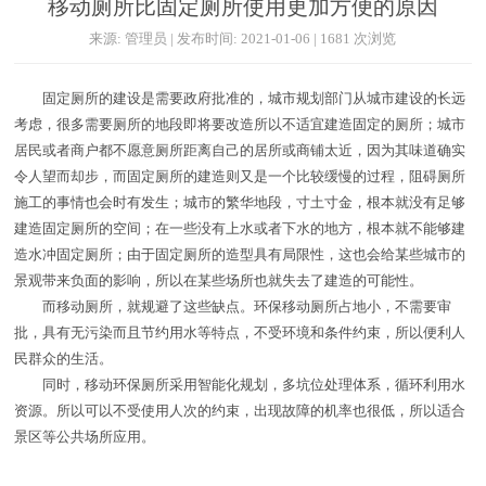
移动厕所比固定厕所使用更加方便的原因
来源: 管理员 | 发布时间: 2021-01-06 | 1681 次浏览
固定厕所的建设是需要政府批准的，城市规划部门从城市建设的长远
考虑，很多需要厕所的地段即将要改造所以不适宜建造固定的厕所；城市
居民或者商户都不愿意厕所距离自己的居所或商铺太近，因为其味道确实
令人望而却步，而固定厕所的建造则又是一个比较缓慢的过程，阻碍厕所
施工的事情也会时有发生；城市的繁华地段，寸土寸金，根本就没有足够
建造固定厕所的空间；在一些没有上水或者下水的地方，根本就不能够建
造水冲固定厕所；由于固定厕所的造型具有局限性，这也会给某些城市的
景观带来负面的影响，所以在某些场所也就失去了建造的可能性。
而移动厕所，就规避了这些缺点。环保移动厕所占地小，不需要审
批，具有无污染而且节约用水等特点，不受环境和条件约束，所以便利人
民群众的生活。
同时，移动环保厕所采用智能化规划，多坑位处理体系，循环利用水
资源。所以可以不受使用人次的约束，出现故障的机率也很低，所以适合
景区等公共场所应用。